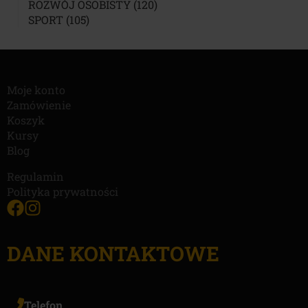
PRODUKTÓW
120
ROZWÓJ OSOBISTY
120
105
PRODUKTÓW
SPORT
105
PRODUKTÓW
Moje konto
Zamówienie
Koszyk
Kursy
Blog
Regulamin
Polityka prywatności
DANE KONTAKTOWE
Telefon