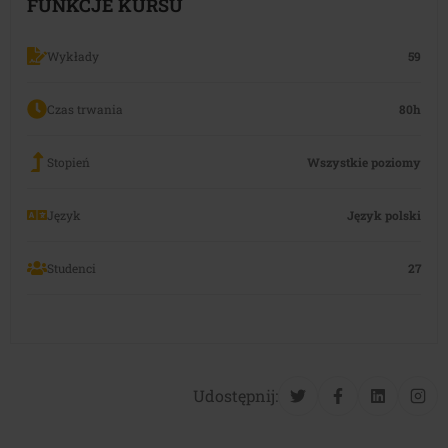
FUNKCJE KURSU
Wykłady
59
Czas trwania
80h
Stopień
Wszystkie poziomy
Język
Język polski
Studenci
27
Udostępnij: