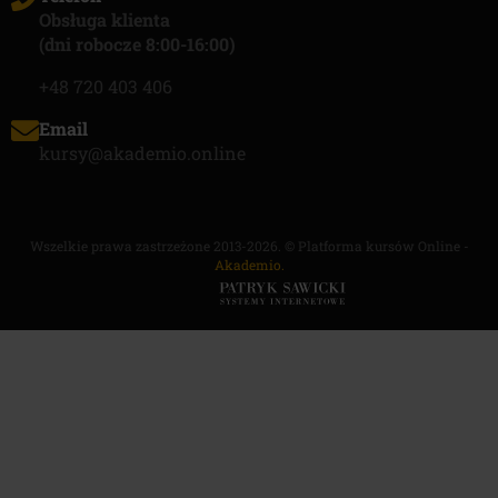
Obsługa klienta
(dni robocze 8:00-16:00)
+48 720 403 406
Email
kursy@akademio.online
Wszelkie prawa zastrzeżone 2013-2026. © Platforma kursów Online -
Akademio.