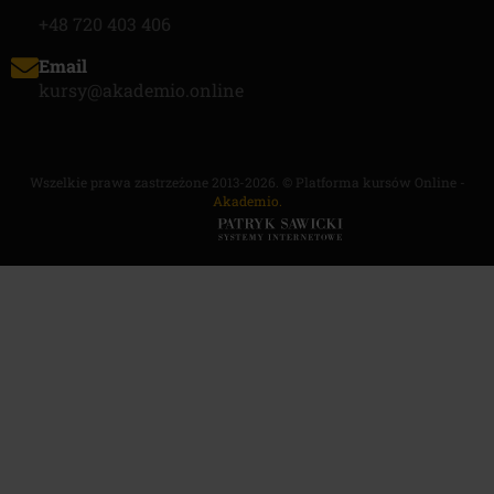
+48 720 403 406
Email
kursy@akademio.online
Wszelkie prawa zastrzeżone 2013-2026. © Platforma kursów Online -
Akademio.