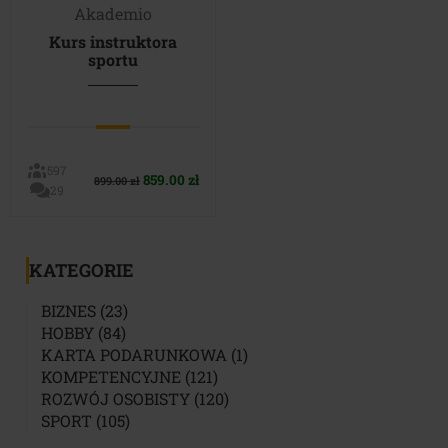
Akademio
Kurs instruktora
sportu
597
Pierwotna
Aktualna
859.00
zł
899.00
zł
29
cena
cena
wynosiła:
wynosi:
899.00 zł.
859.00 zł.
KATEGORIE
23
BIZNES
23
84
PRODUKTY
HOBBY
84
PRODUKTY
1
KARTA PODARUNKOWA
1
121
PRODUKT
KOMPETENCYJNE
121
PRODUKTÓW
120
ROZWÓJ OSOBISTY
120
105
PRODUKTÓW
SPORT
105
PRODUKTÓW