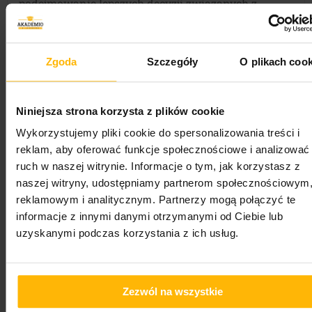
podejmowanie lepszych decyzji związanych z
wynajmem lub sprzedażą.
Nasz kurs zawiera obszerną wiedzę z zakresów
takich jak wprowadzenie do rynku nieruchomości,
Zgoda
Szczegóły
O plikach cook
prawo nieruchomości, finanse i rynki kapitałowe,
marketing i sprzedaż nieruchomości oraz
zarządzanie nieruchomościami. Dodatkowo
Niniejsza strona korzysta z plików cookie
dostępne są materiały również z tematyki
Wykorzystujemy pliki cookie do spersonalizowania treści i
technologii i innowacji w nieruchomościach, a
reklam, aby oferować funkcje społecznościowe i analizować
także praktyczne umiejętności i Case Studies.
ruch w naszej witrynie. Informacje o tym, jak korzystasz z
Szkolenie pozwala na poszerzenie swojej wiedzy i
naszej witryny, udostępniamy partnerom społecznościowym
umiejętności, daje też wiele korzyści związanych z
reklamowym i analitycznym. Partnerzy mogą połączyć te
uzyskaniem pracy lub awansem. Pracodawcy
informacje z innymi danymi otrzymanymi od Ciebie lub
zazwyczaj są pozytywnie nastawieni do osób, które
uzyskanymi podczas korzystania z ich usług.
szkolą się i rozwijają w swojej dziedzinie. Kurs
agent nieruchomości daje możliwość uzyskania
lepszych zarobków i ustalenia elastycznych godzin
pracy. Osoby, które są wykwalifikowane w swojej
Zezwól na wszystkie
dziedzinie mogą liczyć na takie profity.