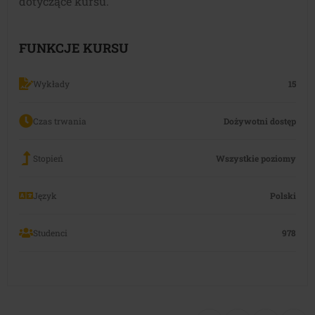
dotyczące kursu.
FUNKCJE KURSU
Wykłady
15
Czas trwania
Dożywotni dostęp
Stopień
Wszystkie poziomy
Język
Polski
Studenci
978