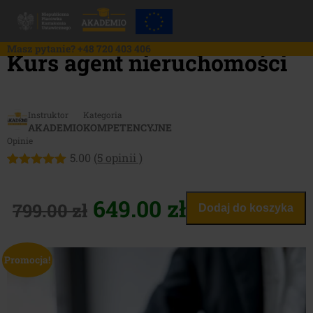
Skip
to
content
Masz pytanie?
+48 720 403 406
Kurs agent nieruchomości
Instruktor
Kategoria
AKADEMIO
KOMPETENCYJNE
Opinie
5.00
(
5
opinii )
Oceniony
5
5.00
na 5
na
Pierwotna
Aktualna
649.00
zł
799.00
zł
Dodaj do koszyka
podstawie
ocen
cena
cena
klientów
Promocja!
wynosiła:
wynosi:
799.00 zł.
649.00 zł.