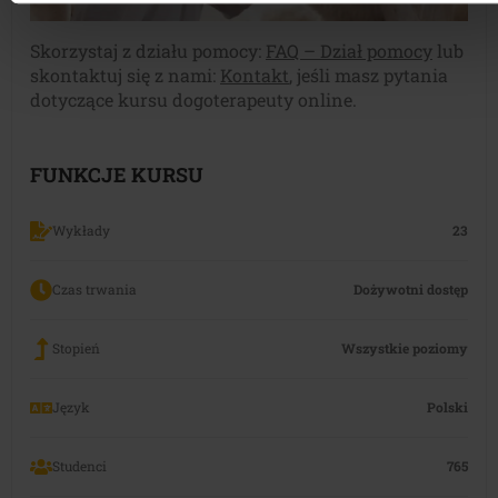
Skorzystaj z działu pomocy:
FAQ – Dział pomocy
lub
skontaktuj się z nami:
Kontakt
, jeśli masz pytania
dotyczące kursu dogoterapeuty online.
FUNKCJE KURSU
Wykłady
23
Czas trwania
Dożywotni dostęp
Stopień
Wszystkie poziomy
Język
Polski
Studenci
765