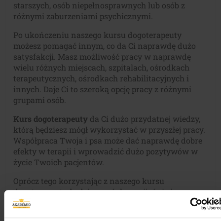
starszych, osób niepełnosprawnych lub osób z
różnymi zaburzeniami psychicznymi.
Po ukończeniu naszego kursu dogoterapeuty
możesz pomagać innym, co da Ci naprawdę dużo
satysfakcji. Masz możliwość pracy w naprawdę
wielu różnych miejscach, szpitalach, ośrodkach
terapeutycznych, ośrodkach rehabilitacyjnych i
innych. Daje Ci to szeroką opcję pracy z różnymi
grupami osób.
Kurs dogoterapeuty
da Ci dużo przydatnej wiedzy,
którą będziesz mógł wykorzystać w przyszłej pracy.
Współpraca Twoja i psa może dać naprawdę dobre
efekty w terapii i wprowadzić dużo pozytywów w
życie Twoich pacjentów.
Oprócz tego korzystając z naszego kursu
dogoterapeuty, będziesz mógł rozwijać się i
dowiadywać o nowych sposobach terapeutycznych.
Będziesz mógł wprowadzić nowe metody i