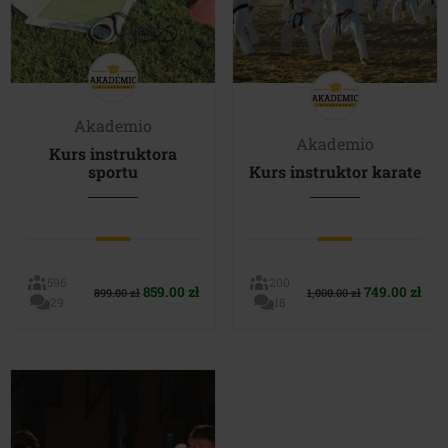
Akademio
Akademio
Kurs instruktora
sportu
Kurs instruktor karate
596
200
Pierwotna
Aktualna
Pierwotna
Akt
859.00
zł
749.00
zł
899.00
zł
1,000.00
zł
29
18
cena
cena
cena
cen
wynosiła:
wynosi:
wynosiła:
wyn
899.00 zł.
859.00 zł.
1,000.00 zł.
749.