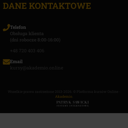
DANE KONTAKTOWE
Telefon
Obsługa klienta
(dni robocze 8:00-16:00)
+48 720 403 406
Email
kursy@akademio.online
Wszelkie prawa zastrzeżone 2013-2026. © Platforma kursów Online -
Akademio.