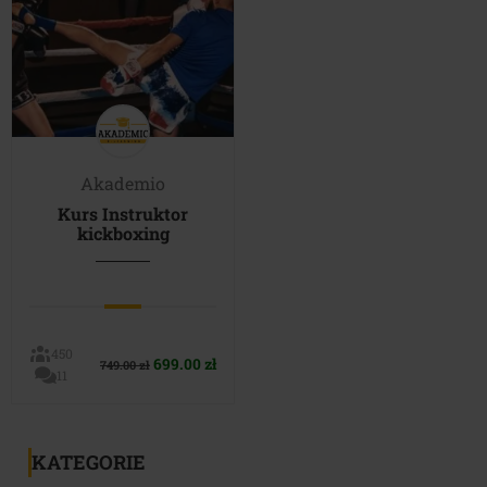
Akademio
Kurs Instruktor
kickboxing
450
Pierwotna
Aktualna
699.00
zł
749.00
zł
11
cena
cena
wynosiła:
wynosi:
749.00 zł.
699.00 zł.
KATEGORIE