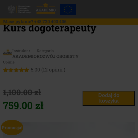
Skip
to
content
Masz pytanie?
+48 720 403 406
Kurs dogoterapeuty
Instruktor
Kategoria
AKADEMIO
ROZWÓJ OSOBISTY
Opinie
5.00
(
12
opinii )
Oceniony
12
5.00
na 5
na
1,100.00
zł
podstawie
Dodaj do
ocen
Pierwotna
Aktualna
koszyka
759.00
zł
klientów
cena
cena
Promocja!
wynosiła:
wynosi: