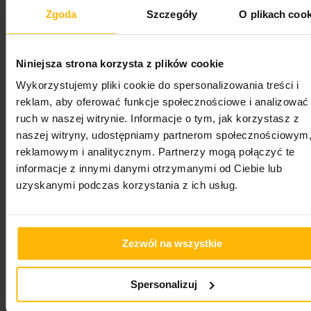
innowacje do swojej pracy. Praca jako
Zgoda
Szczegóły
O plikach cook
dogoterapeuta może być rozszerzeniem Twoich
kwalifikacji, ale też zupełnie nową ścieżką kariery.
Zdobędziesz doskonałe podstawy i nie tylko, aby
Niniejsza strona korzysta z plików cookie
wykonywać ten zawód.
Wykorzystujemy pliki cookie do spersonalizowania treści i
Jeżeli czujesz, że chcesz zostać dogoterapeutą i
reklam, aby oferować funkcje społecznościowe i analizować
zacząć nieść pomoc innym, zapisz się na kurs już
ruch w naszej witrynie. Informacje o tym, jak korzystasz z
dziś!
naszej witryny, udostępniamy partnerom społecznościowym
reklamowym i analitycznym. Partnerzy mogą połączyć te
informacje z innymi danymi otrzymanymi od Ciebie lub
uzyskanymi podczas korzystania z ich usług.
Zezwól na wszystkie
Spersonalizuj