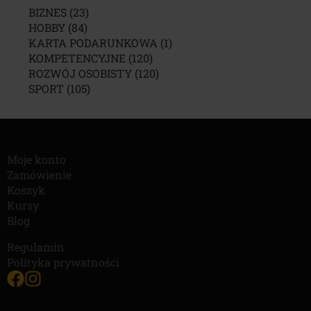
23
BIZNES
23
84
PRODUKTY
HOBBY
84
PRODUKTY
1
KARTA PODARUNKOWA
1
120
PRODUKT
KOMPETENCYJNE
120
PRODUKTÓW
120
ROZWÓJ OSOBISTY
120
105
PRODUKTÓW
SPORT
105
PRODUKTÓW
Moje konto
Zamówienie
Koszyk
Kursy
Blog
Regulamin
Polityka prywatności