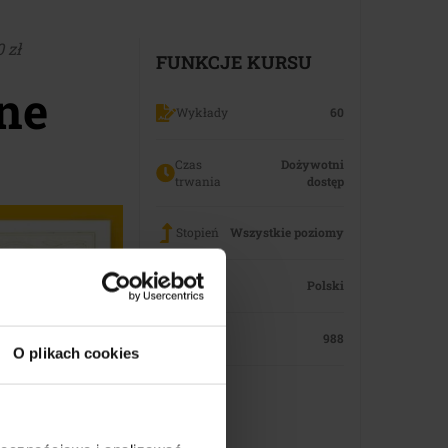
 zł
FUNKCJE KURSU
ine
Wykłady
60
Czas
Dożywotni
trwania
dostęp
Stopień
Wszystkie poziomy
Język
Polski
Studenci
988
O plikach cookies