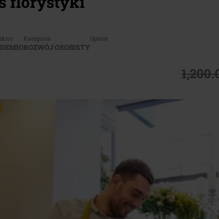
s florystyki
uktor
Kategoria
Opinie
DEMIO
ROZWÓJ OSOBISTY
1,200
!