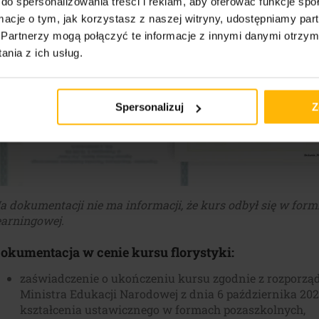
do spersonalizowania treści i reklam, aby oferować funkcje sp
ormacje o tym, jak korzystasz z naszej witryny, udostępniamy p
Partnerzy mogą połączyć te informacje z innymi danymi otrzym
nia z ich usług.
Spersonalizuj
Z
a dokumentacji nie ma informacji, że kurs odbył się w formi
earningowej.
okumentacja w cenie k
ursu
florystyki
:
zaświadczenie o ukończeniu kursu zgodnie z rozporz
Ministra Edukacji Narodowej z dnia 6 października 202
kształcenia ustawicznego w formach pozaszkolnych,