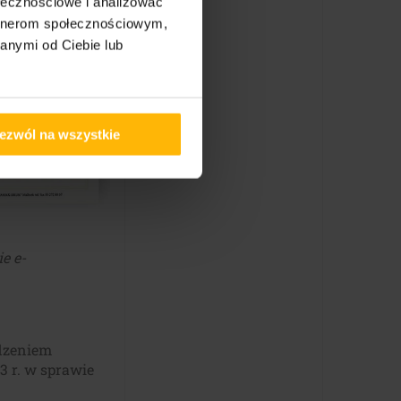
ołecznościowe i analizować
artnerom społecznościowym,
anymi od Ciebie lub
ezwól na wszystkie
e e-
ądzeniem
3 r. w sprawie