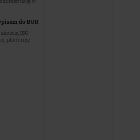
dokumentację w
 wpisem do BUR
jakością
ISO
ej platformy