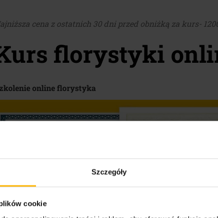
ajniższa cena z ostatnich 30 dni przed obniżką za kurs- 1200
Kurs florystyki onl
zkolenie online florystyka
Szczegóły
 plików cookie