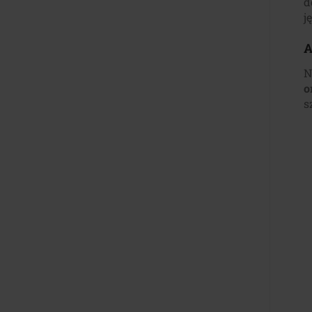
d
j
A
N
o
s