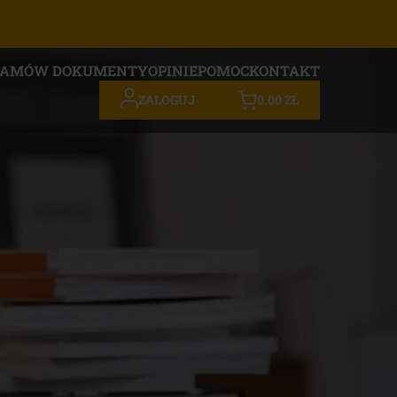
ZAMÓW DOKUMENTY
OPINIE
POMOC
KONTAKT
0.00
ZŁ
ZALOGUJ