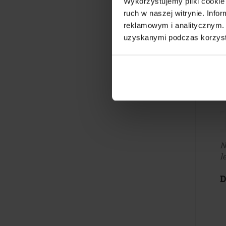
Wykorzystujemy pliki cookie 
ruch w naszej witrynie. Inf
reklamowym i analitycznym. 
uzyskanymi podczas korzysta
N
l
D