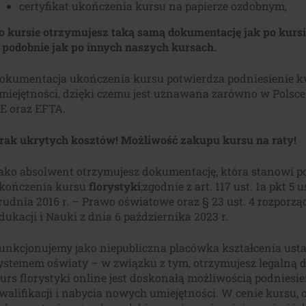
certyfikat ukończenia kursu na papierze ozdobnym,
o kursie otrzymujesz taką samą dokumentację jak po kurs
 podobnie jak po innych naszych kursach.
okumentacja ukończenia kursu potwierdza podniesienie kwa
miejętności, dzięki czemu jest uznawana zarówno w Polsce,
E oraz EFTA.
rak ukrytych kosztów! Możliwość zakupu kursu na raty!
ako absolwent otrzymujesz dokumentację, która stanowi p
kończenia kursu
florystyki
;zgodnie z art. 117 ust. 1a pkt 5
rudnia 2016 r. – Prawo oświatowe oraz § 23 ust. 4 rozporzą
dukacji i Nauki z dnia 6 października 2023 r.
unkcjonujemy jako niepubliczna placówka kształcenia ust
ystemem oświaty – w związku z tym, otrzymujesz legalną 
urs florystyki online jest doskonałą możliwością podniesi
walifikacji i nabycia nowych umiejętności. W cenie kursu,