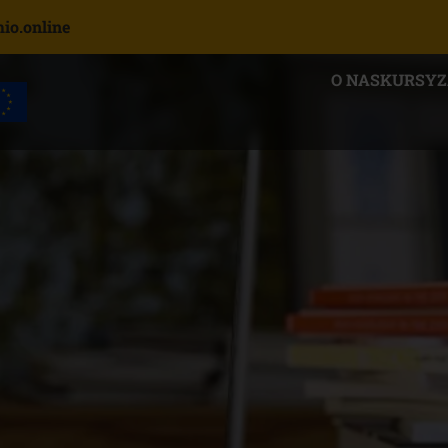
o.online
O NAS
KURSY