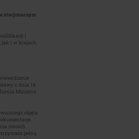
ie stacjonarnym
lifikacji i
 jak i w krajach
otwierdzenie
 ustawy z dnia 14
dzenia Ministra
awicznego objęta
dokumentacje.
enia swoich
 otrzymasz pełną