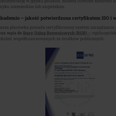
okumentację w języku polskim, możesz również zamówić 
ęzyku niemieckim lub angielskim.
kademio – jakość potwierdzona certyfikatem ISO i
asza placówka posiada certyfikowany system zarządzania 
raz wpis do
Bazy Usług Rozwojowych (BUR)
–
ogólnopolski
zkoleń współfinansowanych ze środków publicznych.