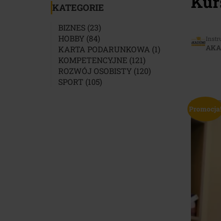
Kur
KATEGORIE
23
BIZNES
23
84
PRODUKTY
HOBBY
84
Instr
AKA
PRODUKTY
1
KARTA PODARUNKOWA
1
121
PRODUKT
KOMPETENCYJNE
121
PRODUKTÓW
120
ROZWÓJ OSOBISTY
120
105
PRODUKTÓW
SPORT
105
PRODUKTÓW
Promocja