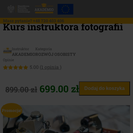
Skip
to
content
Masz pytanie?
+48 720 403 406
Kurs instruktora fotografii
Instruktor
Kategoria
AKADEMIO
ROZWÓJ OSOBISTY
Opinie
5.00
(
1
opinia )
Oceniony
1
5.00
na 5
na
Pierwotna
Aktualna
699.00
zł
899.00
zł
Dodaj do koszyka
podstawie
oceny
cena
cena
klienta
Promocja!
wynosiła:
wynosi:
899.00 zł.
699.00 zł.