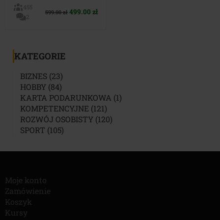
455
Pierwotna
Aktualna
499.00
zł
599.00
zł
2
cena
cena
wynosiła:
wynosi:
599.00 zł.
499.00 zł.
KATEGORIE
23
BIZNES
23
84
PRODUKTY
HOBBY
84
PRODUKTY
1
KARTA PODARUNKOWA
1
121
PRODUKT
KOMPETENCYJNE
121
PRODUKTÓW
120
ROZWÓJ OSOBISTY
120
105
PRODUKTÓW
SPORT
105
PRODUKTÓW
Moje konto
Zamówienie
Koszyk
Kursy