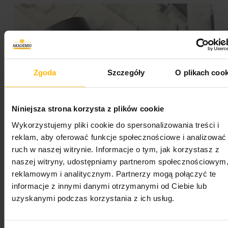
Zgoda
Szczegóły
O plikach cook
Niniejsza strona korzysta z plików cookie
Wykorzystujemy pliki cookie do spersonalizowania treści i
reklam, aby oferować funkcje społecznościowe i analizować
Dlaczego warto się zapisać?
ruch w naszej witrynie. Informacje o tym, jak korzystasz z
naszej witryny, udostępniamy partnerom społecznościowym
Wybierając nasz kurs zyskujesz:
reklamowym i analitycznym. Partnerzy mogą połączyć te
informacje z innymi danymi otrzymanymi od Ciebie lub
Zrozumienie:
objaśniamy wszystko na
przystępnych przykładach, od podstaw, do
uzyskanymi podczas korzystania z ich usług.
zaawansowanych zagadnień.
Dokumentacja:
otrzymasz certyfikat oraz inne