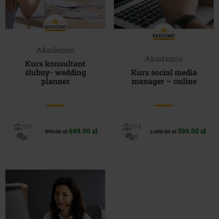
Akademio
Akademio
Kurs konsultant
ślubny- wedding
Kurs social media
planner
manager – online
550
574
Pierwotna
Aktualna
Pierwotna
Akt
699.00
zł
599.00
zł
899.00
zł
1,200.00
zł
1
8
cena
cena
cena
cen
wynosiła:
wynosi:
wynosiła:
wyn
899.00 zł.
699.00 zł.
1,200.00 zł.
599.