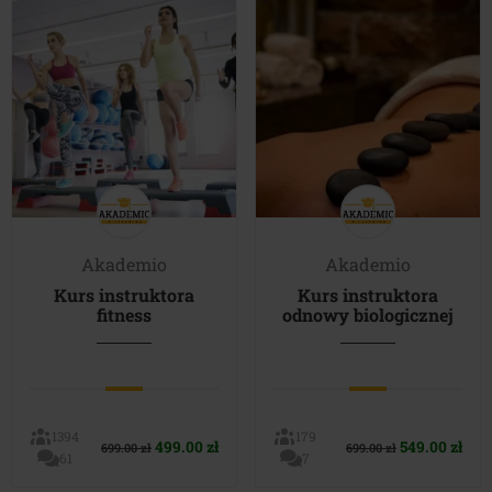
Akademio
Akademio
Kurs instruktora
Kurs instruktora
fitness
odnowy biologicznej
1394
179
Pierwotna
Aktualna
Pierwotna
Akt
499.00
zł
549.00
zł
699.00
zł
699.00
zł
61
7
cena
cena
cena
cen
wynosiła:
wynosi:
wynosiła:
wyn