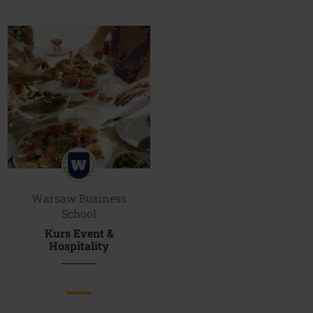
699.00 zł.
499.00 zł.
699.00 zł.
549.
Warsaw Business
School
Kurs Event &
Hospitality