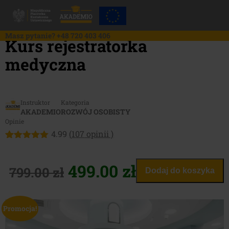
Skip
to
content
Masz pytanie?
+48 720 403 406
Kurs rejestratorka
medyczna
Instruktor
Kategoria
AKADEMIO
ROZWÓJ OSOBISTY
Opinie
4.99
(
107
opinii )
Oceniony
107
4.99
na 5
na
Pierwotna
Aktualna
499.00
zł
799.00
zł
Dodaj do koszyka
podstawie
ocen
cena
cena
klientów
Promocja!
wynosiła:
wynosi: