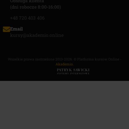
Obsługa klienta
(dni robocze 8:00-16:00)
+48 720 403 406
Email
kursy@akademio.online
Wszelkie prawa zastrzeżone 2013-2026. © Platforma kursów Online -
Akademio.