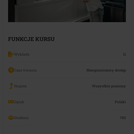
FUNKCJE KURSU
Wykłady
11
Czas trwania
Nieograniczony dostęp
Stopień
Wszystkie poziomy
Język
Polski
Studenci
743