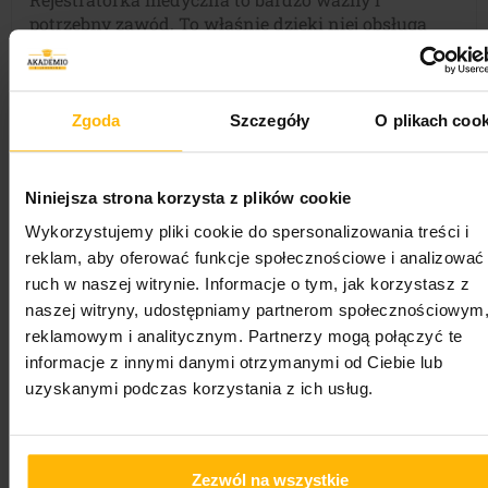
potrzebny zawód. To właśnie dzięki niej obsługa
pacjenta ma się dobrze i komfortowo. Po naszym
kursie zdobędziesz możliwość pracy w szpitalach,
gabinetach lekarskich, przychodniach, czy też
klinikach. Twoja pozycja na rynku pracy wzrośnie,
Zgoda
Szczegóły
O plikach cook
gdyż bardzo często, aby zostać przyjętą na tym
stanowisku, należy posiadać dodatkowe
kwalifikacje.
Niniejsza strona korzysta z plików cookie
Praca jako rejestratorka medyczna jest również
Wykorzystujemy pliki cookie do spersonalizowania treści i
dosyć stabilna ze względu na to, że opieka
reklam, aby oferować funkcje społecznościowe i analizować
zdrowotna jest nieustannie potrzebna. To oznacza,
ruch w naszej witrynie. Informacje o tym, jak korzystasz z
że personel medyczny w tym rejestratorki
naszej witryny, udostępniamy partnerom społecznościowym
medyczne są zawsze niezbędne. Dodatkowo po
reklamowym i analitycznym. Partnerzy mogą połączyć te
naszym kursie zyskasz niezbędną wiedzę, aby
informacje z innymi danymi otrzymanymi od Ciebie lub
wykonywać ten zawód. Dowiesz się m.in. umawiać
uzyskanymi podczas korzystania z ich usług.
na wizyty, prowadzić rejestracje pacjentów czy też
zarządzać dokumentacją medyczną.
Pracując na tym stanowisku, rozwiniesz
Zezwól na wszystkie