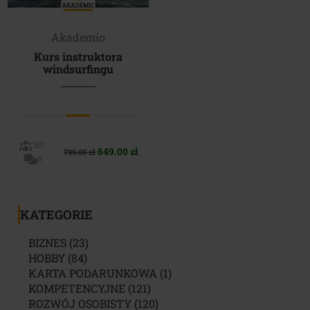
Akademio
Kurs instruktora
windsurfingu
357
Pierwotna
Aktualna
649.00
zł
799.00
zł
5
cena
cena
wynosiła:
wynosi:
799.00 zł.
649.00 zł.
KATEGORIE
23
BIZNES
23
84
PRODUKTY
HOBBY
84
PRODUKTY
1
KARTA PODARUNKOWA
1
121
PRODUKT
KOMPETENCYJNE
121
PRODUKTÓW
120
ROZWÓJ OSOBISTY
120