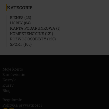
KATEGORIE
23
BIZNES
23
84
PRODUKTY
HOBBY
84
PRODUKTY
1
KARTA PODARUNKOWA
1
121
PRODUKT
KOMPETENCYJNE
121
PRODUKTÓW
120
ROZWÓJ OSOBISTY
120
105
PRODUKTÓW
SPORT
105
PRODUKTÓW
Moje konto
Zamówienie
Koszyk
Kursy
Blog
Regulamin
Polityka prywatności