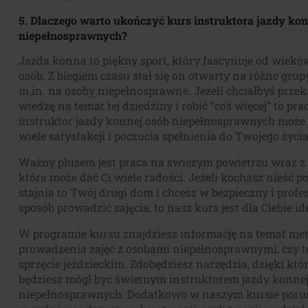
5. Dlaczego warto ukończyć kurs instruktora jazdy kon
niepełnosprawnych?
Jazda konna to piękny sport, który fascynuje od wiekó
osób. Z biegiem czasu stał się on otwarty na różne grup
m.in. na osoby niepełnosprawne. Jeżeli chciałbyś prze
wiedzę na temat tej dziedziny i robić “coś więcej” to pra
instruktor jazdy konnej osób niepełnosprawnych może
wiele satysfakcji i poczucia spełnienia do Twojego życia
Ważny plusem jest praca na świeżym powietrzu wraz z
która może dać Ci wiele radości. Jeżeli kochasz nieść p
stajnia to Twój drugi dom i chcesz w bezpieczny i profe
sposób prowadzić zajęcia, to nasz kurs jest dla Ciebie i
W programie kursu znajdziesz informację na temat me
prowadzenia zajęć z osobami niepełnosprawnymi, czy t
sprzęcie jeździeckim. Zdobędziesz narzędzia, dzięki kt
będziesz mógł być świetnym instruktorem jazdy konnej
niepełnosprawnych. Dodatkowo w naszym kursie poru