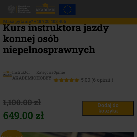
Skip
to
content
Masz pytanie?
+48 720 403 406
Kurs instruktora jazdy
konnej osób
niepełnosprawnych
Instruktor
Kategoria
Opinie
AKADEMIO
HOBBY
5.00
(
6
opinii )
Oceniony
6
5.00
na 5
na
1,100.00
zł
podstawie
Dodaj do
ocen
Pierwotna
Aktualna
koszyka
649.00
zł
klientów
cena
cena