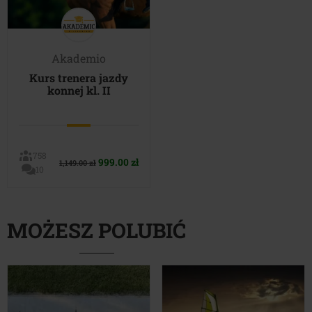
Akademio
Kurs trenera jazdy
konnej kl. II
758
Pierwotna
Aktualna
999.00
zł
1,149.00
zł
10
cena
cena
wynosiła:
wynosi:
1,149.00 zł.
999.00 zł.
MOŻESZ POLUBIĆ