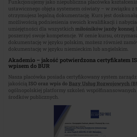
Funkcjonujemy jako niepubliczna placówka kształceni
ustawicznego objęta systemem oświaty – w związku z 
otrzymujesz legalną dokumentację. Kurs jest doskonał
możliwością podniesienia swoich kwalifikacji i nabyc
umiejętności dla wszystkich
miłośników jazdy konnej
,
poszerzyć swoje kompetencje. W cenie kursu, otrzymas
dokumentację w języku polskim, możesz również zamó
dokumentację w języku niemieckim lub angielskim.
Akademio – jakość potwierdzona certyfikatem IS
wpisem do BUR
Nasza placówka posiada certyfikowany system zarządz
jakością
ISO oraz wpis do
Bazy Usług Rozwojowych (
ogólnopolskiej platformy szkoleń współfinansowanych
środków publicznych.