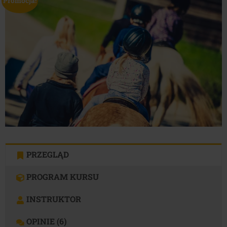
Promocja!
wynosiła:
wynosi:
1,100.00 zł.
649.00 zł.
PRZEGLĄD
PROGRAM KURSU
INSTRUKTOR
OPINIE (6)