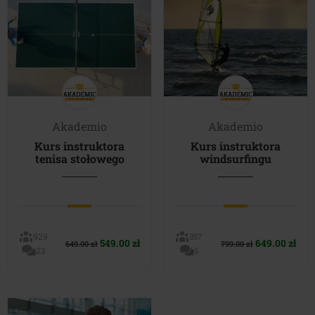
Akademio
Akademio
Kurs instruktora
Kurs instruktora
tenisa stołowego
windsurfingu
929
357
Pierwotna
Aktualna
Pierwotna
Akt
549.00
zł
649.00
zł
649.00
zł
799.00
zł
23
5
cena
cena
cena
cen
wynosiła:
wynosi:
wynosiła:
wyn
649.00 zł.
549.00 zł.
799.00 zł.
649.