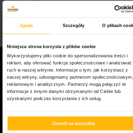
Zgoda
Szczegóły
O plikach cook
696
Pierwotna
Aktualna
749.00
zł
999.00
zł
4
cena
cena
wynosiła:
wynosi:
999.00 zł.
749.00 zł.
Niniejsza strona korzysta z plików cookie
Wykorzystujemy pliki cookie do spersonalizowania treści i
reklam, aby oferować funkcje społecznościowe i analizować
Moje konto
ruch w naszej witrynie. Informacje o tym, jak korzystasz z
Zamówienie
Koszyk
naszej witryny, udostępniamy partnerom społecznościowym
Kursy
reklamowym i analitycznym. Partnerzy mogą połączyć te
Blog
informacje z innymi danymi otrzymanymi od Ciebie lub
uzyskanymi podczas korzystania z ich usług.
Regulamin
Polityka prywatności
Zezwól na wszystkie