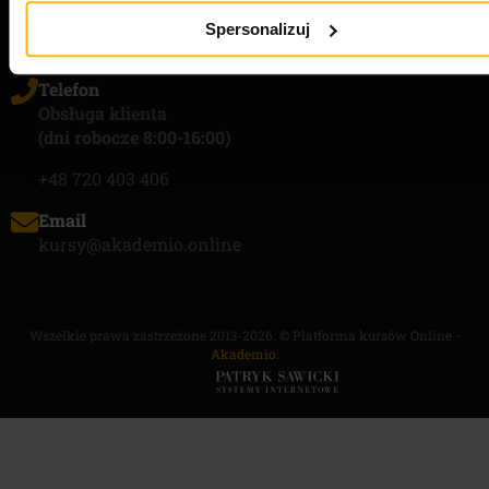
DANE KONTAKTOWE
Spersonalizuj
Telefon
Obsługa klienta
(dni robocze 8:00-16:00)
+48 720 403 406
Email
kursy@akademio.online
Wszelkie prawa zastrzeżone 2013-2026. © Platforma kursów Online -
Akademio.