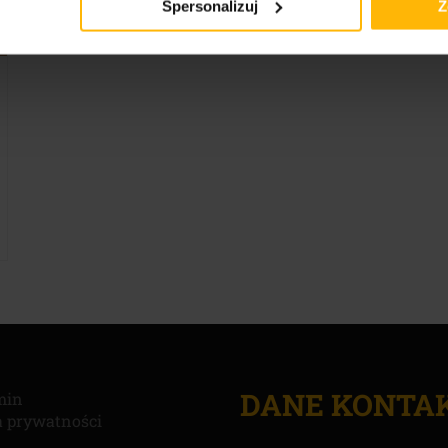
Spersonalizuj
Z
ktualna
ena
ynosi:
49.00 zł.
DANE KONTA
min
a prywatności