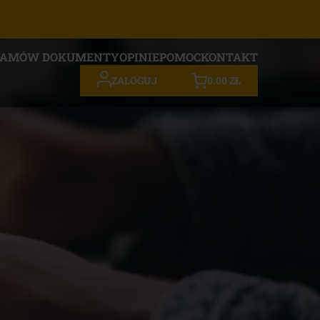
ZAMÓW DOKUMENTY
OPINIE
POMOC
KONTAKT
0.00
ZŁ
ZALOGUJ