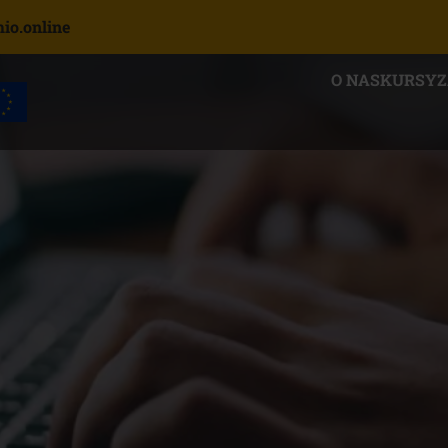
o.online
O NAS
KURSY