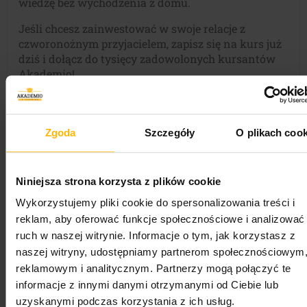
wiedzę bez wychodzenia z domu.
Jeśli chcesz zainwestować w swoje relacje z
czworonożnym przyjacielem, zapisz się na kurs już
dziś i dołącz do tysięcy zadowolonych kursantów
Akademio!
Zgoda
Szczegóły
O plikach cook
Niniejsza strona korzysta z plików cookie
Wykorzystujemy pliki cookie do spersonalizowania treści i
reklam, aby oferować funkcje społecznościowe i analizować
ruch w naszej witrynie. Informacje o tym, jak korzystasz z
naszej witryny, udostępniamy partnerom społecznościowym
reklamowym i analitycznym. Partnerzy mogą połączyć te
informacje z innymi danymi otrzymanymi od Ciebie lub
Skorzystaj z działu pomocy:
FAQ – Dział
uzyskanymi podczas korzystania z ich usług.
pomocy
lub skontaktuj się z nami:
Kontakt
, jeśli