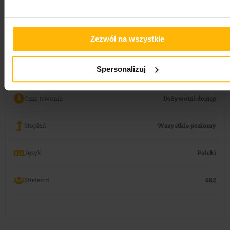
masz pytania dotyczące kursu.
Zezwól na wszystkie
FUNKCJE KURSU
Spersonalizuj
Wykłady
49
Czas trwania
Dożywotni dostęp
Stopień
Wszystkie poziomy
Język
Polski
Studenci
682