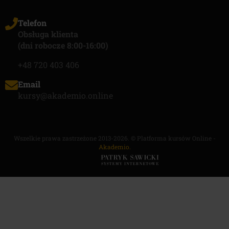
Telefon
Obsługa klienta
(dni robocze 8:00-16:00)
+48 720 403 406
Email
kursy@akademio.online
Wszelkie prawa zastrzeżone 2013-2026. © Platforma kursów Online -
Akademio.