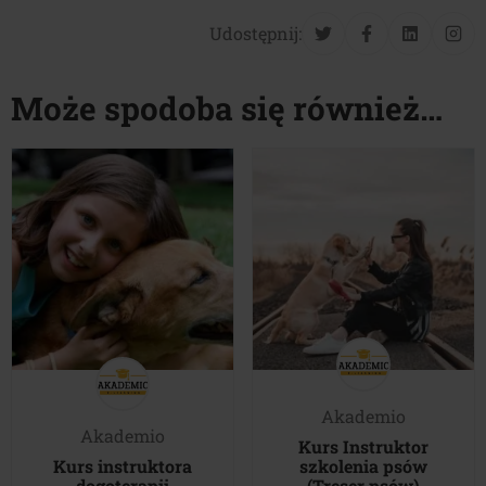
Udostępnij:
Może spodoba się również…
Akademio
Akademio
Kurs Instruktor
Kurs instruktora
szkolenia psów
dogoterapii
(Treser psów)