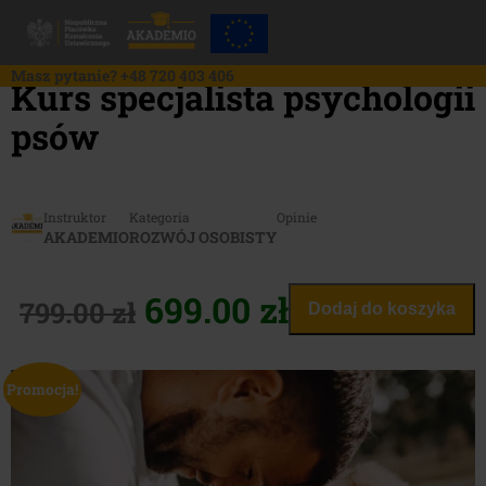
Skip
to
content
Masz pytanie?
+48 720 403 406
Kurs specjalista psychologii
psów
Instruktor
Kategoria
Opinie
AKADEMIO
ROZWÓJ OSOBISTY
Pierwotna
Aktualna
699.00
zł
799.00
zł
Dodaj do koszyka
cena
cena
Promocja!
wynosiła:
wynosi:
799.00 zł.
699.00 zł.