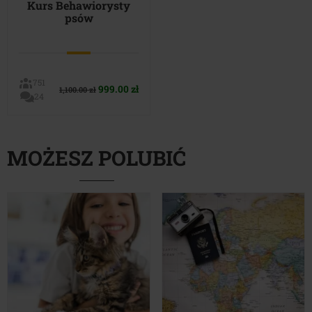
Kurs Behawiorysty
psów
751
Pierwotna
Aktualna
999.00
zł
1,100.00
zł
24
cena
cena
wynosiła:
wynosi:
1,100.00 zł.
999.00 zł.
MOŻESZ POLUBIĆ