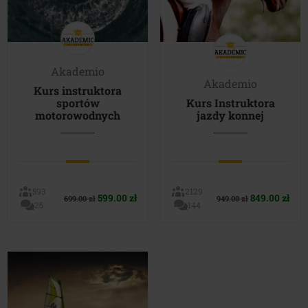
Akademio
Akademio
Kurs instruktora
sportów
Kurs Instruktora
motorowodnych
jazdy konnej
593
2129
Pierwotna
Aktualna
Pierwotna
Akt
599.00
zł
849.00
zł
699.00
zł
949.00
zł
25
144
cena
cena
cena
cen
wynosiła:
wynosi:
wynosiła:
wyn
699.00 zł.
599.00 zł.
949.00 zł.
849.