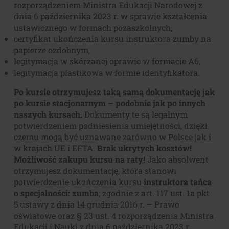
rozporządzeniem Ministra Edukacji Narodowej z
dnia 6 października 2023 r. w sprawie kształcenia
ustawicznego w formach pozaszkolnych,
certyfikat ukończenia kursu instruktora zumby na
papierze ozdobnym,
legitymacja w skórzanej oprawie w formacie A6,
legitymacja plastikowa w formie identyfikatora.
Po kursie otrzymujesz taką samą dokumentację jak
po kursie stacjonarnym – podobnie jak po innych
naszych kursach.
Dokumenty te są legalnym
potwierdzeniem podniesienia umiejętności, dzięki
czemu mogą być uznawane zarówno w Polsce jak i
w krajach UE i EFTA.
Brak ukrytych kosztów!
Możliwość zakupu kursu na raty!
Jako absolwent
otrzymujesz dokumentację, która stanowi
potwierdzenie ukończenia kursu
instruktora tańca
o specjalności: zumba
; zgodnie z art. 117 ust. 1a pkt
5 ustawy z dnia 14 grudnia 2016 r. – Prawo
oświatowe oraz § 23 ust. 4 rozporządzenia Ministra
Edukacji i Nauki z dnia 6 października 2023 r.