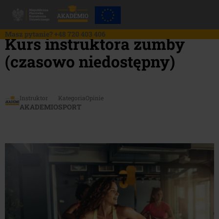
Skip
to
content
Masz pytanie?
+48 720 403 406
Kurs instruktora zumby
(czasowo niedostępny)
Instruktor
Kategoria
Opinie
AKADEMIO
SPORT