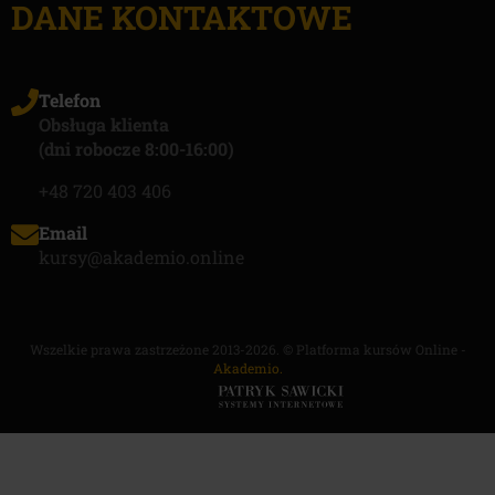
DANE KONTAKTOWE
Telefon
Obsługa klienta
(dni robocze 8:00-16:00)
+48 720 403 406
Email
kursy@akademio.online
Wszelkie prawa zastrzeżone 2013-2026. © Platforma kursów Online -
Akademio.