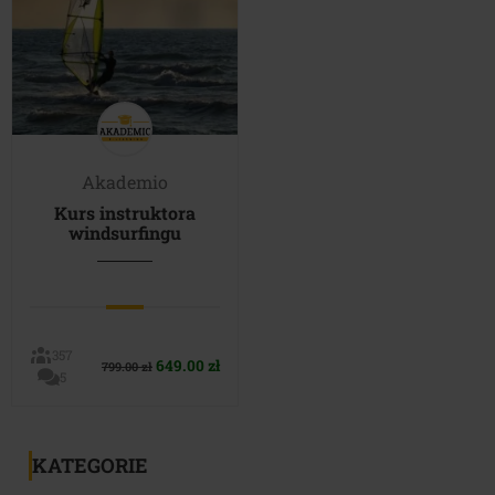
Akademio
Kurs instruktora
windsurfingu
357
Pierwotna
Aktualna
649.00
zł
799.00
zł
5
cena
cena
wynosiła:
wynosi:
799.00 zł.
649.00 zł.
KATEGORIE