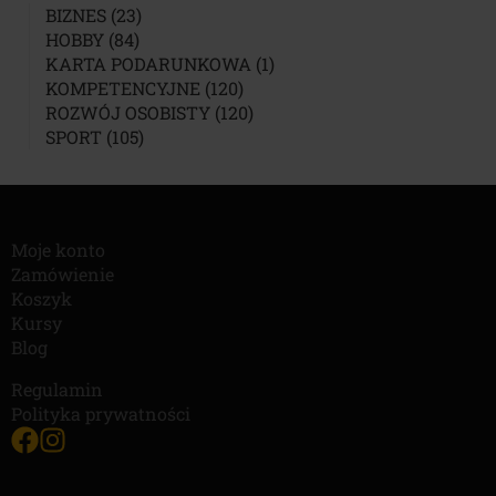
23
BIZNES
23
84
PRODUKTY
HOBBY
84
PRODUKTY
1
KARTA PODARUNKOWA
1
120
PRODUKT
KOMPETENCYJNE
120
PRODUKTÓW
120
ROZWÓJ OSOBISTY
120
105
PRODUKTÓW
SPORT
105
PRODUKTÓW
Moje konto
Zamówienie
Koszyk
Kursy
Blog
Regulamin
Polityka prywatności