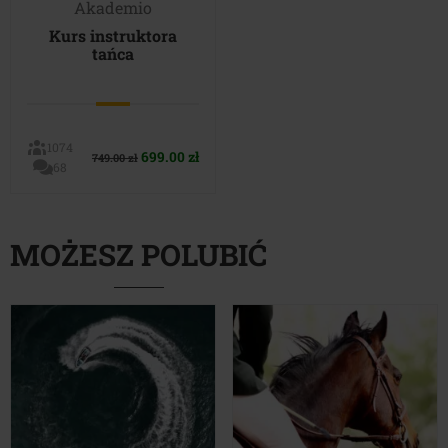
Akademio
Kurs instruktora
tańca
1074
Pierwotna
Aktualna
699.00
zł
749.00
zł
68
cena
cena
wynosiła:
wynosi:
749.00 zł.
699.00 zł.
MOŻESZ POLUBIĆ