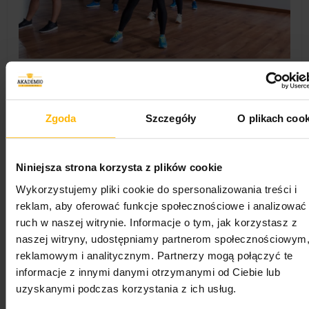
FUNKCJE KURSU
Zgoda
Szczegóły
O plikach cook
Wykłady
30
Czas trwania
Dożywotni dostęp
Niniejsza strona korzysta z plików cookie
Wykorzystujemy pliki cookie do spersonalizowania treści i
Stopień
Wszystkie poziomy
reklam, aby oferować funkcje społecznościowe i analizować
ruch w naszej witrynie. Informacje o tym, jak korzystasz z
Język
Polski
naszej witryny, udostępniamy partnerom społecznościowym
reklamowym i analitycznym. Partnerzy mogą połączyć te
informacje z innymi danymi otrzymanymi od Ciebie lub
Studenci
4
uzyskanymi podczas korzystania z ich usług.