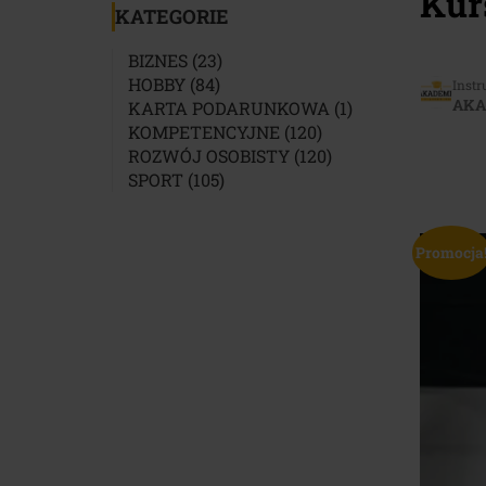
Kur
KATEGORIE
23
BIZNES
23
84
PRODUKTY
HOBBY
84
Instr
AKA
PRODUKTY
1
KARTA PODARUNKOWA
1
120
PRODUKT
KOMPETENCYJNE
120
PRODUKTÓW
120
ROZWÓJ OSOBISTY
120
105
PRODUKTÓW
SPORT
105
PRODUKTÓW
Promocja