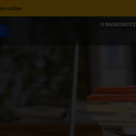
o.online
O NAS
KURSY