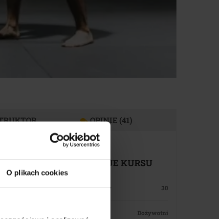
TRUKTOR
OPINIE (41)
FUNKCJE KURSU
ALKI
O plikach cookies
Wykłady
30
 zł
Czas
Dożywotni