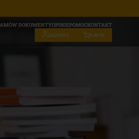
ZAMÓW DOKUMENTY
OPINIE
POMOC
KONTAKT
0.00
ZŁ
ZALOGUJ