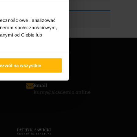
ołecznościowe i analizować
artnerom społecznościowym,
anymi od Ciebie lub
KTOWE
ezwól na wszystkie
Email
kursy@akademio.online