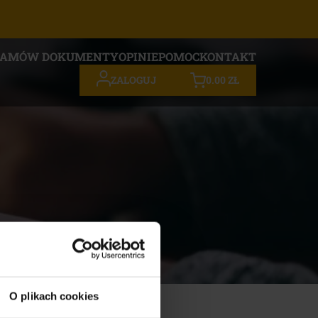
ZAMÓW DOKUMENTY
OPINIE
POMOC
KONTAKT
0.00
ZŁ
ZALOGUJ
O plikach cookies