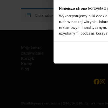
Niniejsza strona korzysta z
Nie znaleziono produktów, których szuk
Wykorzystujemy pliki cookie 
ruch w naszej witrynie. Inf
reklamowym i analitycznym. 
uzyskanymi podczas korzysta
Moje konto
Regula
Zamówienie
Polityk
Koszyk
Kursy
Blog
Wszelkie prawa zastrzeżone 2013-2026. © Platforma kursów O