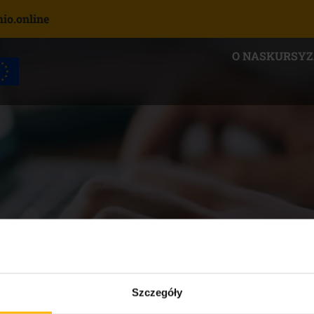
o.online
O NAS
KURSY
Szczegóły