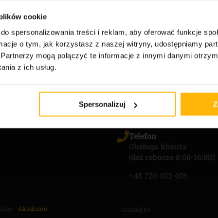
 plików cookie
asz.
do spersonalizowania treści i reklam, aby oferować funkcje sp
ormacje o tym, jak korzystasz z naszej witryny, udostępniamy p
Partnerzy mogą połączyć te informacje z innymi danymi otrzym
nia z ich usług.
DANE KONTA
min
Spersonalizuj
Z
a prywatności
Telefon
Obsługa klienta
(dni robocze 8:00-16:00)
+48 720 403 406
nline -
Akademio.
Created by: