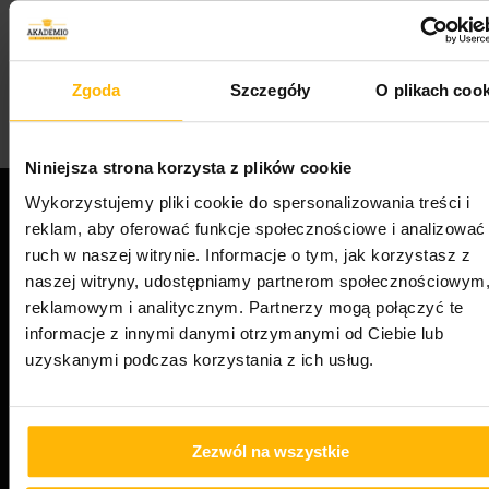
Zgoda
Szczegóły
O plikach cook
895
Zakres
399.00
zł
–
999.00
zł
1
cen:
od
399.00 zł
Niniejsza strona korzysta z plików cookie
do
Wykorzystujemy pliki cookie do spersonalizowania treści i
999.00 zł
reklam, aby oferować funkcje społecznościowe i analizować
Moje konto
Zamówienie
ruch w naszej witrynie. Informacje o tym, jak korzystasz z
Koszyk
naszej witryny, udostępniamy partnerom społecznościowym
Kursy
reklamowym i analitycznym. Partnerzy mogą połączyć te
Blog
informacje z innymi danymi otrzymanymi od Ciebie lub
uzyskanymi podczas korzystania z ich usług.
Regulamin
Polityka prywatności
Zezwól na wszystkie