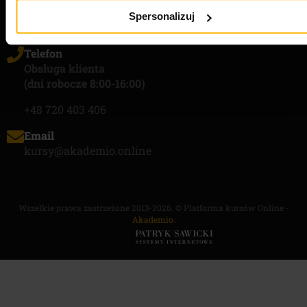
DANE KONTAKTOWE
Spersonalizuj
Telefon
Obsługa klienta
(dni robocze 8:00-16:00)
+48 720 403 406
Email
kursy@akademio.online
Wszelkie prawa zastrzeżone 2013-2026. © Platforma kursów Online -
Akademio.