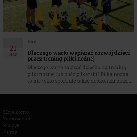
Blog
21
Dlaczego warto wspierać rozwój dzieci
MAR
przez trening piłki nożnej
Dlaczego warto zapisać dziecko na trening
piłki nożnej lub obóz piłkarski? Piłka nożna
to nie tylko sport, ale także doskonała okazja
do rozwoju fizycznego i społecznego. Warto
zapisać dziecko na trening piłki nożnej, aby
mogło czerpać korzyści z regularnej
aktywności fizycznej. Obóz piłkarski to
Moje konto
również świetna opcja, która pozwala na
Zamówienie
intensywny rozwój umiejętności piłkarskich
Koszyk
oraz […]
Kursy