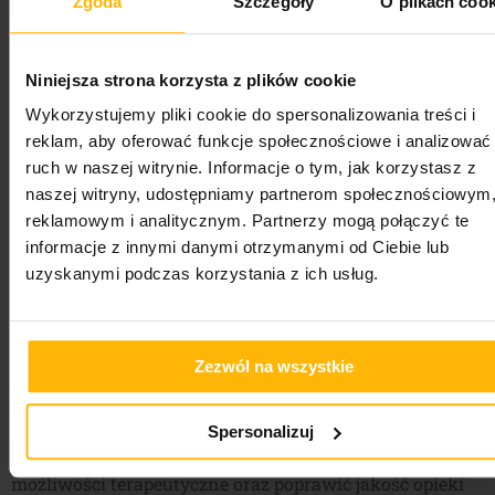
Zgoda
Szczegóły
O plikach cook
zaawansowanych technologii w terapii. Kontynuacja
badań nad różnymi technikami aplikacyjnymi taśm
kinezjologicznych może prowadzić do odkrycia nowych
Niniejsza strona korzysta z plików cookie
sposobów wykorzystania kinesiotapingu w terapii.
Badania nad alternatywnymi wzorami aplikacji taśm
Wykorzystujemy pliki cookie do spersonalizowania treści i
mogą przyczynić się do opracowania bardziej
reklam, aby oferować funkcje społecznościowe i analizować
skutecznych metod leczenia różnych urazów i
ruch w naszej witrynie. Informacje o tym, jak korzystasz z
dolegliwości.
naszej witryny, udostępniamy partnerom społecznościowym
Również edukacja i szkolenia z zakresu kinesiotapingu
reklamowym i analitycznym. Partnerzy mogą połączyć te
odgrywają istotną rolę w jego przyszłości. kursu
informacje z innymi danymi otrzymanymi od Ciebie lub
kinesiotapingu świetnie w tym pomoże. Wzrost
uzyskanymi podczas korzystania z ich usług.
świadomości na temat tej metody terapeutycznej oraz
podniesienie kwalifikacji terapeutów może przyczynić
się do zapewnienia wysokiej jakości opieki pacjentom.
Tworzenie standardów szkoleń i certyfikacji może
Zezwól na wszystkie
również pomóc w profesjonalizacji tej dziedziny.
Spersonalizuj
Przyszłość kinesiotapingu
wydaje się obiecująca, a
dalsze badania i innowacje mogą przynieść nwe
możliwości terapeutyczne oraz poprawić jakość opieki