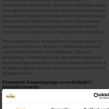
mięśniowego i stawowego. Umożliwia to efektywniejszy
trening oraz szybszy powrót do aktywności fizycznej po
urazach lub zabiegach chirurgicznych. Poprzez poprawę
krążenia krwi i limfy w obszarze dotkniętym urazem,
kinesiotaping przyspiesza proces gojenia się tkanek
oraz redukcji obrzęków, co sprzyja szybszej rehabilitacji.
Warto podkreślić, że wykorzystanie kinesiotapingu w
poprawie wydolności fizycznej i rehabilitacji wymaga
odpowiedniej wiedzy i doświadczenia. Zaleca się
konsultację z fizjoterapeutą lub specjalistą zajmującym
się kinesiotapingiem, który pomoże dobrać odpowiednie
techniki aplikacji taśmy do konkretnych potrzeb i celów
terapeutycznych.
Przyszłość kinesiotapingu: nowe techniki i
kierunki rozwoju
Przyszłość kinesiotapingu wyznacza fascynujące
możliwości rozwoju. Obejmujące zarówno nowe
techniki aplikacyjne, jak i wykorzystanie