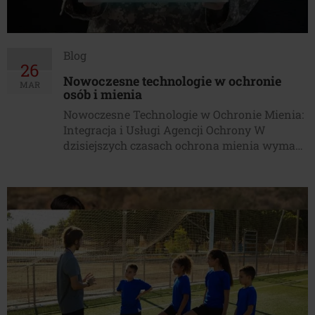
Blog
26
Nowoczesne technologie w ochronie
MAR
osób i mienia
Nowoczesne Technologie w Ochronie Mienia:
Integracja i Usługi Agencji Ochrony W
dzisiejszych czasach ochrona mienia wymaga
zastosowania nowoczesnych technologii.
Agencje ochrony oferują usługi, które
integrują zaawansowane technologie w celu
zapewnienia skutecznej ochrony. Dzięki
nowoczesnym technologiom w ochronie,
możliwe jest zwiększenie bezpieczeństwa i
efektywności działań ochronnych. Jakie
znaczenie mają nowoczesne technologie w
ochronie mienia i jak […]