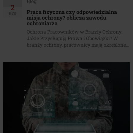
Blog
2
Praca fizyczna czy odpowiedzialna
KWI
misja ochrony? oblicza zawodu
ochroniarza
Ochrona Pracowników w Branży Ochrony:
Jakie Przysługują Prawa i Obowiązki? W
branży ochrony, pracownicy mają określone
prawa i obowiązki, które obejmują różne
aspekty ich zawodu. Dowiedz się, jakie
przysługują im przywileje i jak branża
ochrony dba o ich bezpieczeństwo i komfort
pracy. Kiedyś poznałem Marka, który od lat
pracował jako ochroniarz w dużej firmie.
Opowiadał […]