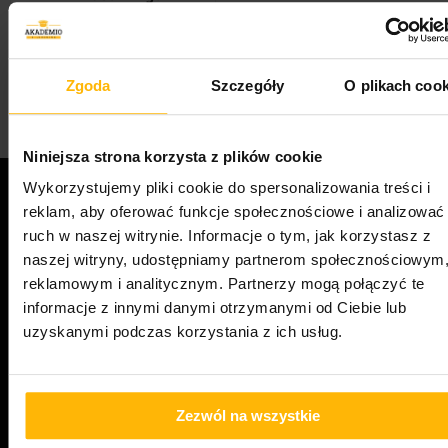
Zgoda
Szczegóły
O plikach cook
357
Pierwotna
Aktualna
649.00
zł
799.00
zł
5
cena
cena
wynosiła:
wynosi:
799.00 zł.
649.00 zł.
Niniejsza strona korzysta z plików cookie
Wykorzystujemy pliki cookie do spersonalizowania treści i
reklam, aby oferować funkcje społecznościowe i analizować
Moje konto
ruch w naszej witrynie. Informacje o tym, jak korzystasz z
Zamówienie
Koszyk
naszej witryny, udostępniamy partnerom społecznościowym
Kursy
reklamowym i analitycznym. Partnerzy mogą połączyć te
Blog
informacje z innymi danymi otrzymanymi od Ciebie lub
uzyskanymi podczas korzystania z ich usług.
Regulamin
Polityka prywatności
Zezwól na wszystkie