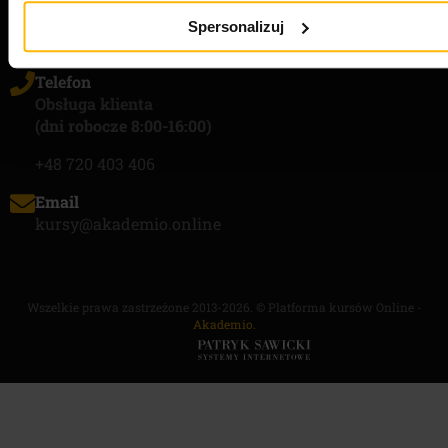
DANE KONTAKTOWE
Spersonalizuj
Telefon
Obsługa klienta
(dni robocze 8:00-16:00)
+48 720 403 406
Email
kursy@akademio.online
Wszelkie prawa zastrzeżone 2013-2026. © Platforma kursów Online -
Akademio.